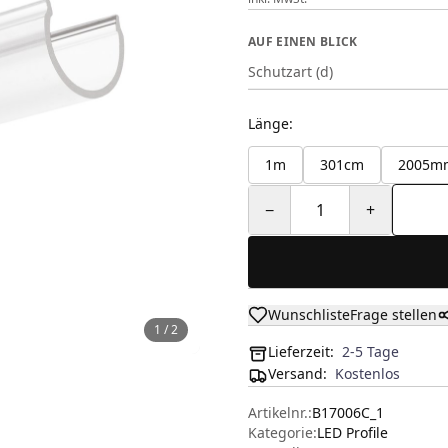
AUF EINEN BLICK
Schutzart (d)
Länge
:
1m
301cm
2005m
−
1
+
Wunschliste
Frage stellen
1
/
2
Lieferzeit:
2-5 Tage
Versand
:
Kostenlos
Artikelnr.:
B17006C_1
Kategorie:
LED Profile