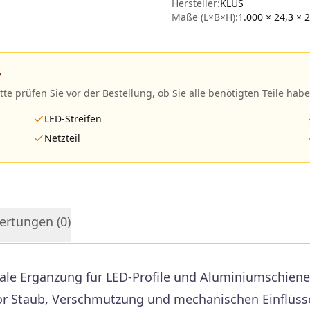
Hersteller
:
KLUS
Maße (L×B×H):
1.000 × 24,3 × 
?
itte prüfen Sie vor der Bestellung, ob Sie alle benötigten Teile habe
LED-Streifen
Netzteil
ertungen (
0
)
eale Ergänzung für LED-Profile und Aluminiumschien
or Staub, Verschmutzung und mechanischen Einflüsse