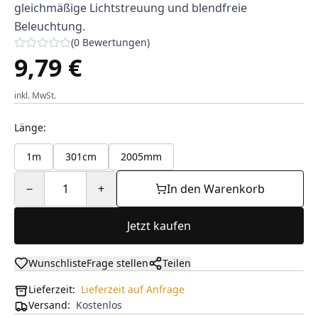
gleichmäßige Lichtstreuung und blendfreie
Beleuchtung.
(
0
Bewertungen
)
9,79 €
inkl. MwSt.
Länge
:
1m
301cm
2005mm
−
1
+
In den Warenkorb
Jetzt kaufen
Wunschliste
Frage stellen
Teilen
Lieferzeit:
Lieferzeit auf Anfrage
Versand
:
Kostenlos