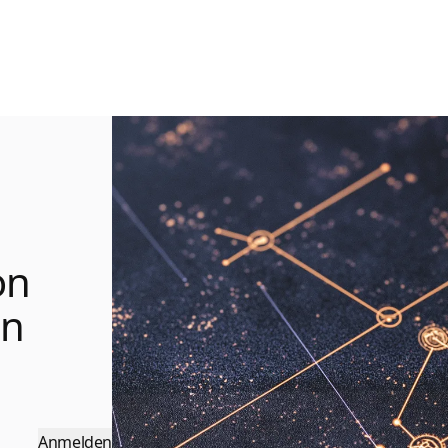
on
en
Anmelden