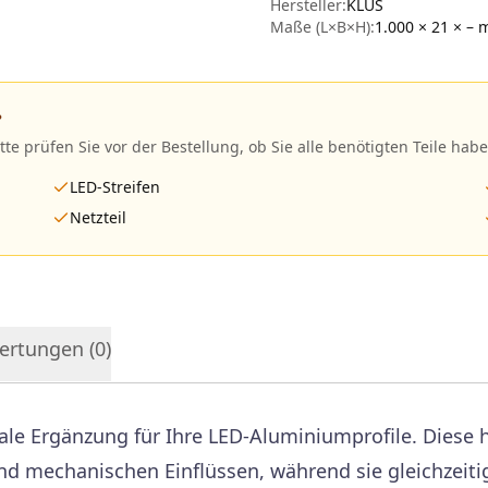
Hersteller
:
KLUS
Maße (L×B×H):
1.000 × 21 × –
?
itte prüfen Sie vor der Bestellung, ob Sie alle benötigten Teile habe
LED-Streifen
Netzteil
ertungen (
0
)
eale Ergänzung für Ihre LED-Aluminiumprofile. Diese
nd mechanischen Einflüssen, während sie gleichzeitig