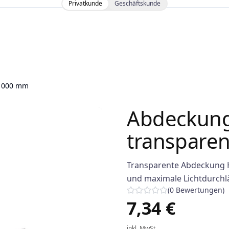
Privatkunde
Geschäftskunde
 1000 mm
Abdeckung
transpare
Transparente Abdeckung H
und maximale Lichtdurchlä
(
0
Bewertungen
)
7,34 €
inkl. MwSt.