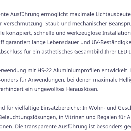
ente Ausführung ermöglicht maximale Lichtausbeute
vor Verschmutzung, Staub und mechanischer Beansp
e konzipiert, schnelle und werkzeuglose Installation
f garantiert lange Lebensdauer und UV-Beständigke
bschluss für ein ästhetisches Gesamtbild Ihrer LED-I
erwendung mit HS-22 Aluminiumprofilen entwickelt. 
sonders für Anwendungen, bei denen maximale Helligk
 verhindert ein ungewolltes Herauslösen.
d für vielfältige Einsatzbereiche: In Wohn- und Gesc
 Beleuchtungslösungen, in Vitrinen und Regalen für 
onen. Die transparente Ausführung ist besonders gee