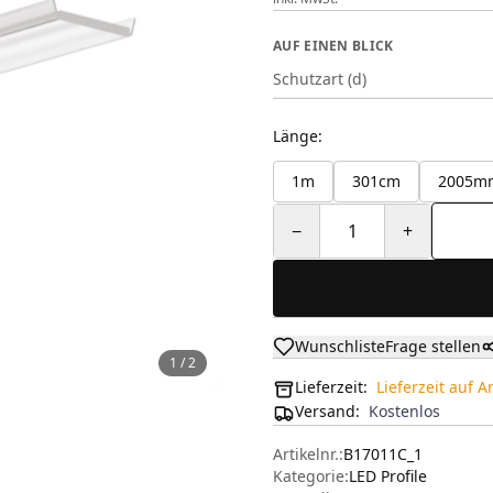
AUF EINEN BLICK
Schutzart (d)
Länge
:
1m
301cm
2005m
−
1
+
Wunschliste
Frage stellen
1
/
2
Lieferzeit:
Lieferzeit auf 
Versand
:
Kostenlos
Artikelnr.:
B17011C_1
Kategorie:
LED Profile