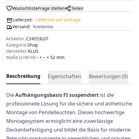
Wunschliste
Frage stellen
Teilen
Lieferzeit:
Lieferzeit auf Anfrage
Versand
:
Kostenlos
Artikelnr.:
C24553L07
Kategorie:
Shop
Hersteller
:
KLUS
Maße (L×B×H):
– × – × 52
mm
Beschreibung
Eigenschaften
Bewertungen (
0
)
Die
Aufhängungsbasis FI suspendiert
ist die
professionelle Lösung für die sichere und ästhetische
Montage von Pendelleuchten. Dieses hochwertige
Montagesystem ermöglicht eine zuverlässige
Deckenbefestigung und bildet die Basis für moderne
Beleuchtungskonzepte in gewerblichen und privaten