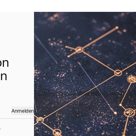
on
en
Anmelden
.