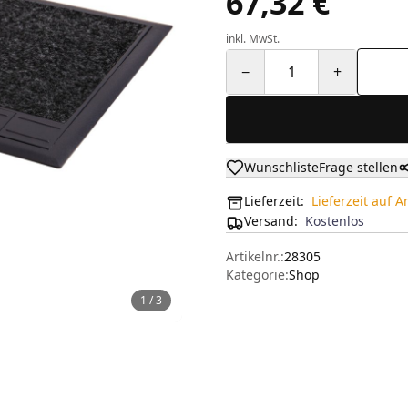
67,32 €
inkl. MwSt.
−
1
+
Wunschliste
Frage stellen
Lieferzeit:
Lieferzeit auf 
Versand
:
Kostenlos
Artikelnr.:
28305
Kategorie:
Shop
1
/
3