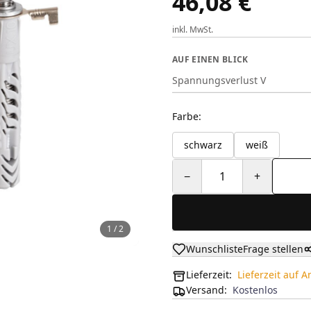
46,08 €
inkl. MwSt.
AUF EINEN BLICK
Spannungsverlust V
Farbe
:
schwarz
weiß
−
1
+
1
/
2
Wunschliste
Frage stellen
Lieferzeit:
Lieferzeit auf 
Versand
:
Kostenlos