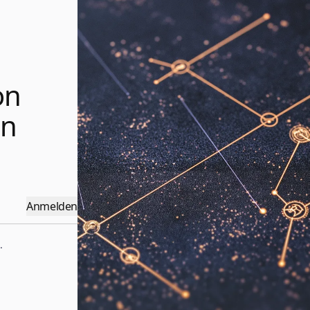
on
en
Anmelden
.