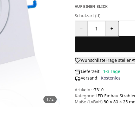
AUF EINEN BLICK
Schutzart (d)
−
1
+
Wunschliste
Frage stellen
Lieferzeit:
1-3 Tage
Versand
:
Kostenlos
Artikelnr.:
7310
Kategorie:
LED Einbau Strahle
1
/
2
Maße (L×B×H):
80 × 80 × 25
m