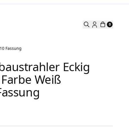
0
U10 Fassung
austrahler Eckig
 Farbe Weiß
Fassung