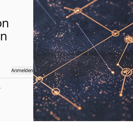
on
en
Anmelden
.