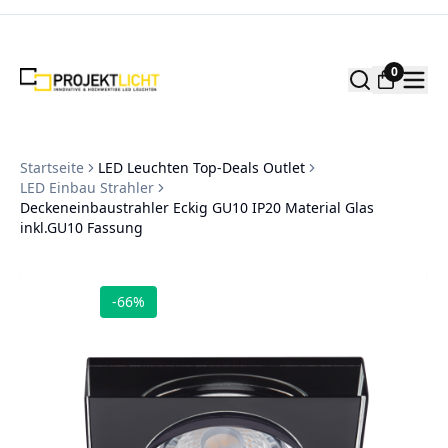
Zum Inhalt springen
0
Startseite
LED Leuchten Top-Deals Outlet
LED Einbau Strahler
Deckeneinbaustrahler Eckig GU10 IP20 Material Glas
inkl.GU10 Fassung
-
66
%