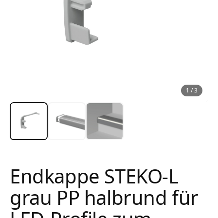
1
/
3
Endkappe STEKO-L
grau PP halbrund für