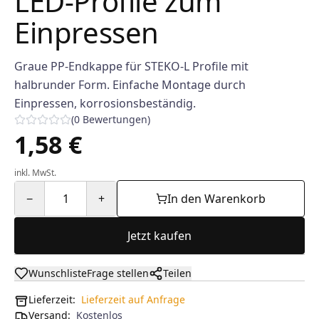
LED-Profile zum
Einpressen
Graue PP-Endkappe für STEKO-L Profile mit
halbrunder Form. Einfache Montage durch
Einpressen, korrosionsbeständig.
(
0
Bewertungen
)
1,58 €
inkl. MwSt.
−
1
+
In den Warenkorb
Jetzt kaufen
Wunschliste
Frage stellen
Teilen
Lieferzeit:
Lieferzeit auf Anfrage
Versand
:
Kostenlos