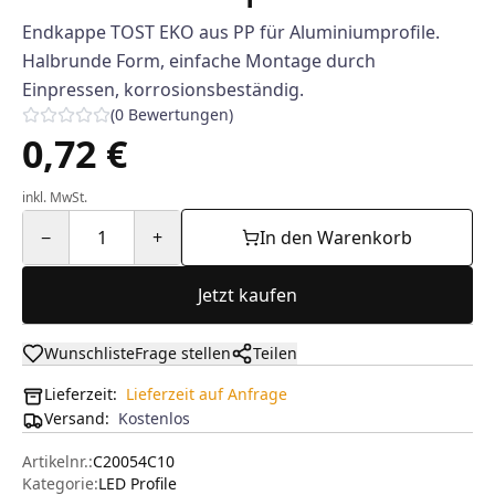
Endkappe TOST EKO aus PP für Aluminiumprofile.
Halbrunde Form, einfache Montage durch
Einpressen, korrosionsbeständig.
(
0
Bewertungen
)
0,72 €
inkl. MwSt.
−
1
+
In den Warenkorb
Jetzt kaufen
Wunschliste
Frage stellen
Teilen
Lieferzeit:
Lieferzeit auf Anfrage
Versand
:
Kostenlos
Artikelnr.:
C20054C10
Kategorie:
LED Profile