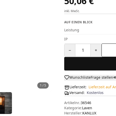
50,06 €
inkl. MwSt.
AUF EINEN BLICK
Leistung
IP
−
1
+
Wunschliste
Frage stellen
1
/
5
Lieferzeit:
Lieferzeit auf 
Versand
:
Kostenlos
Artikelnr.:
36546
Kategorie:
Laven
Hersteller
:
KANLUX