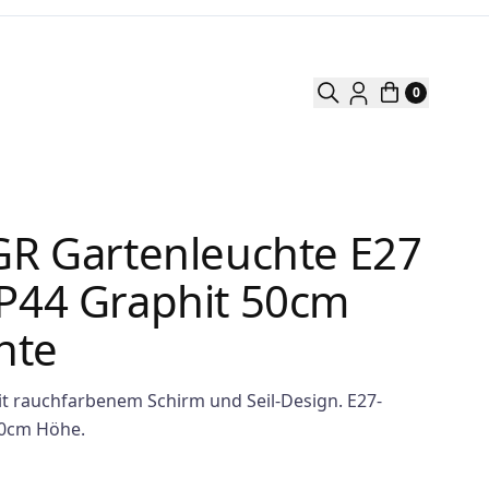
0
GR Gartenleuchte E27
P44 Graphit 50cm
hte
t rauchfarbenem Schirm und Seil-Design. E27-
50cm Höhe.