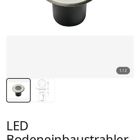
1
/
2
LED
Bodeneinbaustrahler