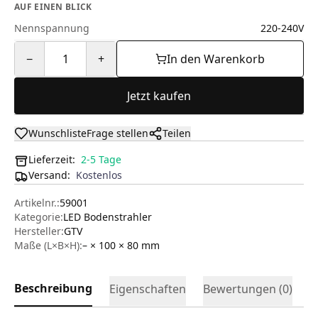
AUF EINEN BLICK
Nennspannung
220-240V
−
1
+
In den Warenkorb
Jetzt kaufen
Wunschliste
Frage stellen
Teilen
Lieferzeit:
2-5 Tage
Versand
:
Kostenlos
Artikelnr.:
59001
Kategorie:
LED Bodenstrahler
Hersteller
:
GTV
Maße (L×B×H):
– × 100 × 80
mm
Beschreibung
Eigenschaften
Bewertungen (
0
)