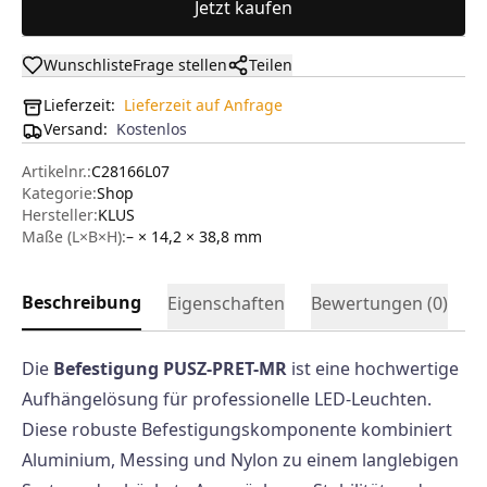
Jetzt kaufen
Wunschliste
Frage stellen
Teilen
Lieferzeit:
Lieferzeit auf Anfrage
Versand
:
Kostenlos
Artikelnr.:
C28166L07
Kategorie:
Shop
Hersteller
:
KLUS
Maße (L×B×H):
– × 14,2 × 38,8
mm
Beschreibung
Eigenschaften
Bewertungen (
0
)
Die
Befestigung PUSZ-PRET-MR
ist eine hochwertige
Aufhängelösung für professionelle LED-Leuchten.
Diese robuste Befestigungskomponente kombiniert
Aluminium, Messing und Nylon zu einem langlebigen