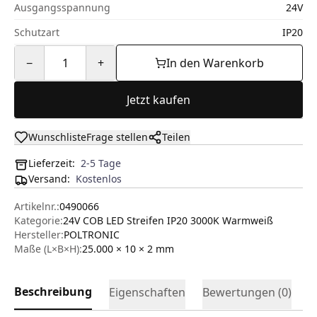
Ausgangsspannung
24V
Schutzart
IP20
−
1
+
In den Warenkorb
Jetzt kaufen
Wunschliste
Frage stellen
Teilen
Lieferzeit:
2-5 Tage
Versand
:
Kostenlos
Artikelnr.:
0490066
Kategorie:
24V COB LED Streifen IP20 3000K Warmweiß
Hersteller
:
POLTRONIC
Maße (L×B×H):
25.000 × 10 × 2
mm
Beschreibung
Eigenschaften
Bewertungen (
0
)