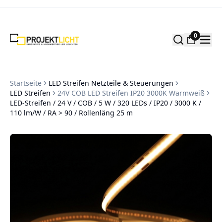
Zum Inhalt springen
0
Startseite
LED Streifen Netzteile & Steuerungen
LED Streifen
24V COB LED Streifen IP20 3000K Warmweiß
LED-Streifen / 24 V / COB / 5 W / 320 LEDs / IP20 / 3000 K /
110 lm/W / RA > 90 / Rollenläng 25 m