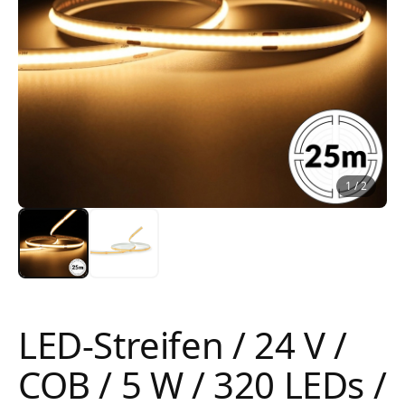
1
/
2
LED-Streifen / 24 V /
COB / 5 W / 320 LEDs /