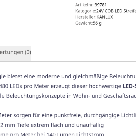
Artikelnr.:
39781
Kategorie:
24V COB LED Streif
Hersteller
:
KANLUX
Gewicht:
56 g
ertungen (
0
)
e bietet eine moderne und gleichmäßige Beleuchtung
480 LEDs pro Meter erzeugt dieser hochwertige
LED-
olle Beleuchtungskonzepte in Wohn- und Geschäftsr
ter sorgen für eine punktfreie, durchgängige Lichtl
2 mm Tiefe extrem flach und unauffällig
me pro Meter bei 140 Lumen Lichtstrom