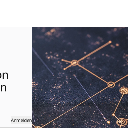
on
en
Anmelden