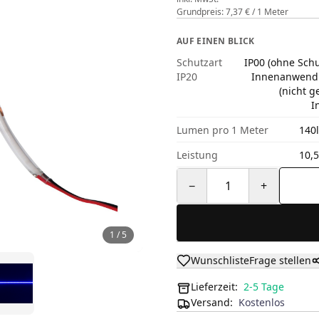
Grundpreis: 7,37 € / 1 Meter
AUF EINEN BLICK
Schutzart
IP00 (ohne Schut
IP20
Innenanwendu
(nicht g
I
Lumen pro 1 Meter
140
Leistung
10,
−
1
+
1
/
5
Wunschliste
Frage stellen
Lieferzeit:
2-5 Tage
Versand
:
Kostenlos