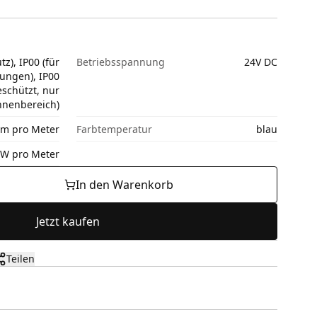
z), IP00 (für
Betriebsspannung
24V DC
ngen), IP00
eschützt, nur
nnenbereich)
lm pro Meter
Farbtemperatur
blau
5W pro Meter
In den Warenkorb
Jetzt kaufen
Teilen