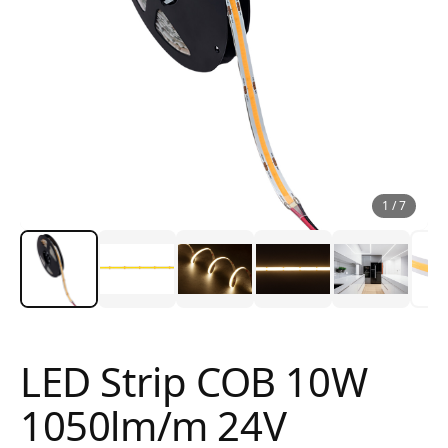
1
/
7
LED Strip COB 10W
1050lm/m 24V