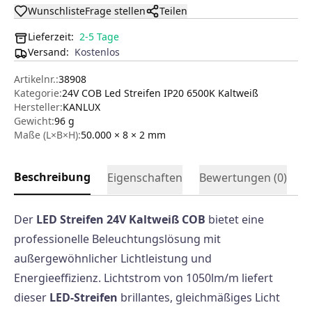
Wunschliste
Frage stellen
Teilen
Lieferzeit:
2-5 Tage
Versand
:
Kostenlos
Artikelnr.:
38908
Kategorie:
24V COB Led Streifen IP20 6500K Kaltweiß
Hersteller
:
KANLUX
Gewicht:
96 g
Maße (L×B×H):
50.000 × 8 × 2
mm
Beschreibung
Eigenschaften
Bewertungen (
0
)
Der
LED Streifen 24V Kaltweiß COB
bietet eine
professionelle Beleuchtungslösung mit
außergewöhnlicher Lichtleistung und
Energieeffizienz. Lichtstrom von 1050lm/m liefert
dieser
LED-Streifen
brillantes, gleichmäßiges Licht