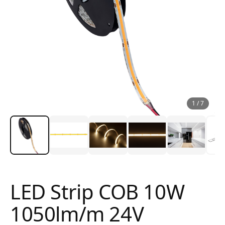
1
/
7
LED Strip COB 10W
1050lm/m 24V