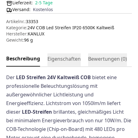
Lieferzeit:
2-5 Tage
Versand
:
Kostenlos
Artikelnr.:
33353
Kategorie:
24V COB Led Streifen IP20 6500K Kaltweiß
Hersteller
:
KANLUX
Gewicht:
96 g
Beschreibung
Eigenschaften
Bewertungen (
0
)
Der
LED Streifen 24V Kaltweiß COB
bietet eine
professionelle Beleuchtungslösung mit
außergewöhnlicher Lichtleistung und
Energieeffizienz. Lichtstrom von 1050lm/m liefert
dieser
LED-Streifen
brillantes, gleichmäßiges Licht
bei minimalem Energieverbrauch von nur 10W/m. Die
COB-Technologie (Chip-on-Board) mit 480 LEDs pro
Meter erzeugt eine durchgehende, homogene