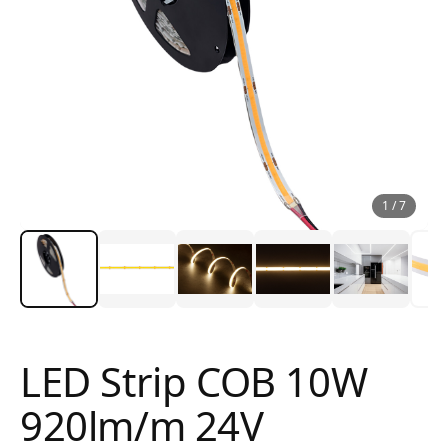
1
/
7
LED Strip COB 10W
920lm/m 24V