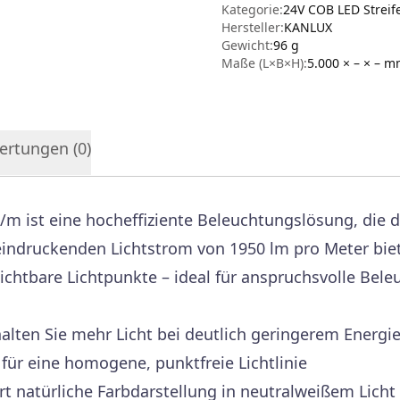
Kategorie:
24V COB LED Strei
Hersteller
:
KANLUX
Gewicht:
96 g
Maße (L×B×H):
5.000 × – × –
m
ertungen (
0
)
m ist eine hocheffiziente Beleuchtungslösung, die 
eindruckenden Lichtstrom von 1950 lm pro Meter bie
ichtbare Lichtpunkte – ideal für anspruchsvolle Bel
alten Sie mehr Licht bei deutlich geringerem Energi
für eine homogene, punktfreie Lichtlinie
rt natürliche Farbdarstellung in neutralweißem Licht