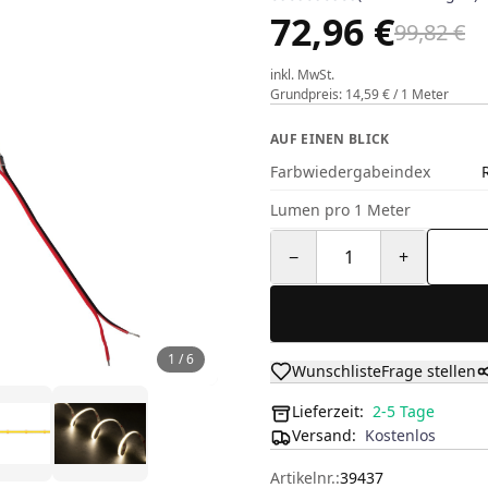
72,96 €
99,82 €
inkl. MwSt.
Grundpreis: 14,59 € / 1 Meter
AUF EINEN BLICK
Farbwiedergabeindex
Lumen pro 1 Meter
−
1
+
1
/
6
Wunschliste
Frage stellen
Lieferzeit:
2-5 Tage
Versand
:
Kostenlos
Artikelnr.:
39437