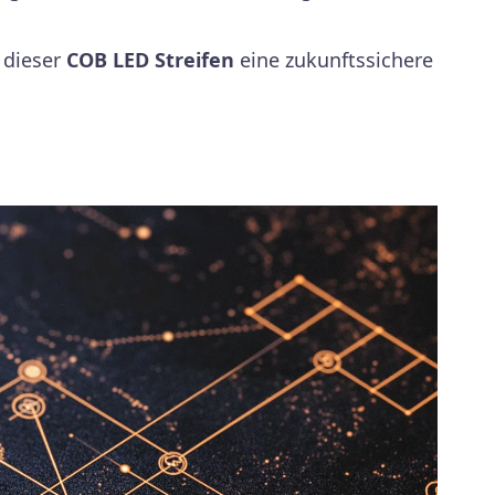
t dieser
COB LED Streifen
eine zukunftssichere