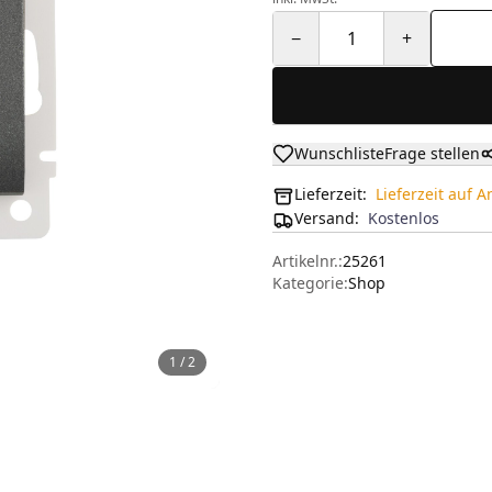
−
1
+
Wunschliste
Frage stellen
Lieferzeit:
Lieferzeit auf 
Versand
:
Kostenlos
Artikelnr.:
25261
Kategorie:
Shop
1
/
2