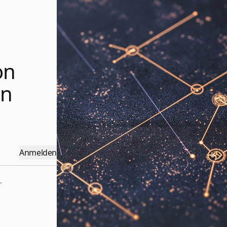
on
en
Anmelden
.