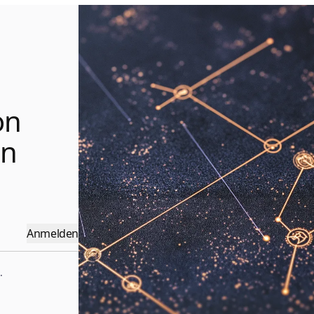
on
en
Anmelden
.