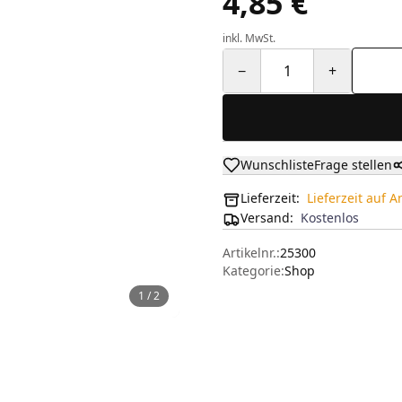
4,85 €
inkl. MwSt.
−
1
+
Wunschliste
Frage stellen
Lieferzeit:
Lieferzeit auf 
Versand
:
Kostenlos
Artikelnr.:
25300
Kategorie:
Shop
1
/
2