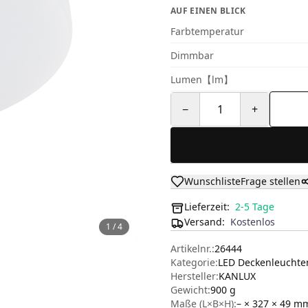
AUF EINEN BLICK
Farbtemperatur
Dimmbar
Lumen【lm】
−
1
+
Wunschliste
Frage stellen
Lieferzeit:
2-5 Tage
Versand
:
Kostenlos
1
/
4
Artikelnr.:
26444
Kategorie:
LED Deckenleucht
Hersteller
:
KANLUX
Gewicht:
900 g
Maße (L×B×H):
– × 327 × 49
m