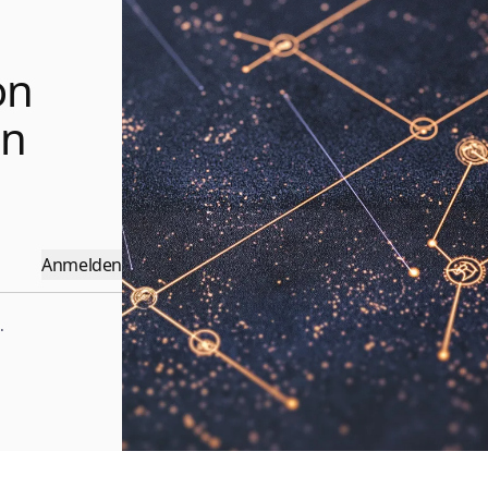
on
en
Anmelden
.