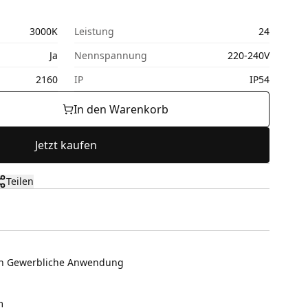
3000K
Leistung
24
Ja
Nennspannung
220-240V
2160
IP
IP54
In den Warenkorb
Jetzt kaufen
Teilen
en Gewerbliche Anwendung
m