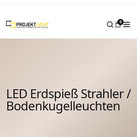
Zum Inhalt springen
0
LED Erdspieß Strahler /
Bodenkugelleuchten