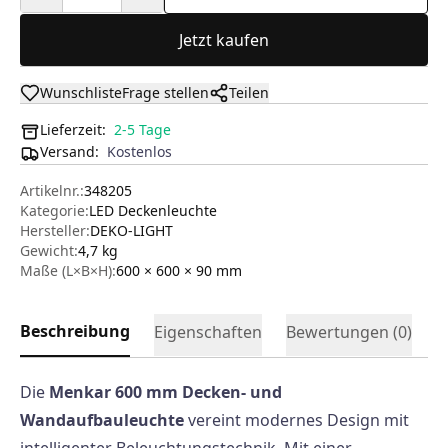
Jetzt kaufen
Wunschliste
Frage stellen
Teilen
Lieferzeit:
2-5 Tage
Versand
:
Kostenlos
Artikelnr.:
348205
Kategorie:
LED Deckenleuchte
Hersteller
:
DEKO-LIGHT
Gewicht:
4,7 kg
Maße (L×B×H):
600 × 600 × 90
mm
Beschreibung
Eigenschaften
Bewertungen (
0
)
Die
Menkar 600 mm Decken- und
Wandaufbauleuchte
vereint modernes Design mit
intelligenter Beleuchtungstechnik. Mit einer