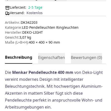
Lieferzeit:
2-5 Tage
Versand
:
Kostenlos
Artikelnr.:
DK342203
Kategorie:
LED Pendelleuchten Ringleuchten
Hersteller
:
DEKO-LIGHT
Gewicht:
3,07 kg
Maße (L×B×H):
400 × 400 × 90
mm
Beschreibung
Eigenschaften
Bewertungen (
0
)
Die
Menkar Pendelleuchte 400 mm
von Deko-Light
vereint modernes Design mit intelligenter
Beleuchtungstechnik. Mit hochwertigen Aluminium-
Akzenten in mattem Silber fügt sich diese
Pendelleuchte perfekt in anspruchsvolle Wohn- und
Arbeitsumgebungen ein.