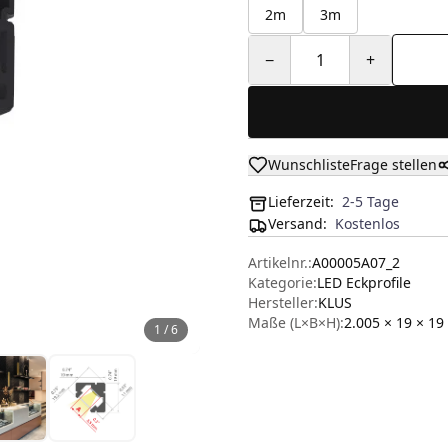
2m
3m
−
1
+
Wunschliste
Frage stellen
Lieferzeit:
2-5 Tage
Versand
:
Kostenlos
Artikelnr.:
A00005A07_2
Kategorie:
LED Eckprofile
Hersteller
:
KLUS
Maße (L×B×H):
2.005 × 19 × 19
1
/
6