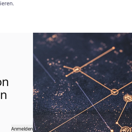
ieren.
on
en
Anmelden