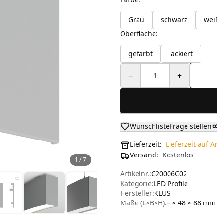
Grau
schwarz
wei
Oberfläche
:
gefärbt
lackiert
−
1
+
Wunschliste
Frage stellen
Lieferzeit:
Lieferzeit auf 
Versand
:
Kostenlos
1
/
7
Artikelnr.:
C20006C02
Kategorie:
LED Profile
Hersteller
:
KLUS
Maße (L×B×H):
– × 48 × 88
mm