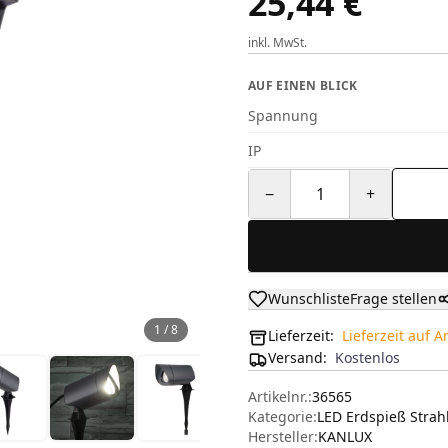
25,44 €
inkl. MwSt.
AUF EINEN BLICK
Spannung
IP
−
1
+
Wunschliste
Frage stellen
1
/
8
Lieferzeit:
Lieferzeit auf 
Versand
:
Kostenlos
Artikelnr.:
36565
Kategorie:
LED Erdspieß Strah
Hersteller
:
KANLUX