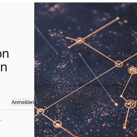
on
en
Anmelden
.