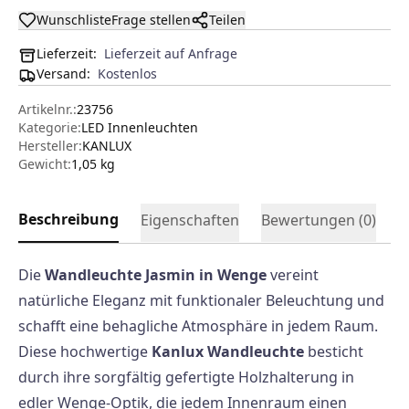
Wunschliste
Frage stellen
Teilen
Lieferzeit:
Lieferzeit auf Anfrage
Versand
:
Kostenlos
Artikelnr.:
23756
Kategorie:
LED Innenleuchten
Hersteller
:
KANLUX
Gewicht:
1,05 kg
Beschreibung
Eigenschaften
Bewertungen (
0
)
Die
Wandleuchte Jasmin in Wenge
vereint
natürliche Eleganz mit funktionaler Beleuchtung und
schafft eine behagliche Atmosphäre in jedem Raum.
Diese hochwertige
Kanlux Wandleuchte
besticht
durch ihre sorgfältig gefertigte Holzhalterung in
edler Wenge-Optik, die jedem Innenraum einen